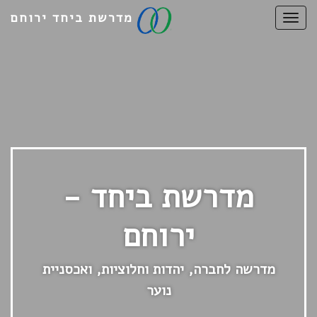
מדרשת ביחד ירוחם
T
o
g
g
l
e
n
a
v
מדרשת ביחד -
i
g
ירוחם
a
t
מדרשה לחברה, יהדות וחלוציות, ואכסניית
i
o
נוער
n