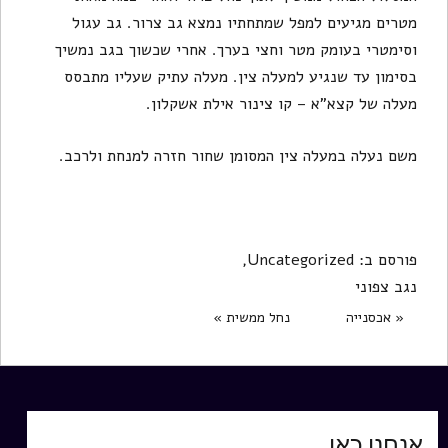
מטרים מגיעים למפל שמתחתיו נמצא גב צרור. גב עגול
וסימטרי בעומק מטר וחצי בערך. אחרי שכשוך בגב נמשיך
בסימון עד שנגיע למעלה צין. מעלה עתיק שעליו מתבסס
מעלה של קצא"א – קו צינור אילת אשקלון.
משם נעלה במעלה צין המסומן שחור חזרה למנחת ולרכב.
פורסם ב:
Uncategorized
,
נגב צפוני
« אכסנייה
נחל ממשית »
אנחנו כאן