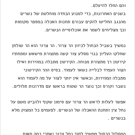
והם החלו להיעלם.
בשנים האחרונות, כדי למנוע הכחדה מוחלטת של נשרים
מהנגב החליטו להקים עבורם תחנות האכלה במספר מקומות
וכך מצליחים לשמר את אוכלוסיית הנשרים.
נמשיך בשביל הכחול לכיוון הר צרור. הר צרור הוא הר שולחן
שחלקו העליון בנוי מסלע צור קשה מתצורת מישאש ומתחתיו
קירטון רך מתצורת מנוחה. הקירטון מתבלה במהירות ואילו
הצור העמיד לבלייה נשאר לעמוד. בסיס ההר הקירטוני
מתבלה המהירות, וכאשר אין יותר לצור על מה לעמוד הוא
נשבר וקורס וכך נוצר הר שטוח בראשו עם מדרונות תלולים.
אפשר לעלות לראש הר צרור עם סימון שקוף ולהביט משם על
נחל צין ותחנת ההאכלה של הנשרים. לפעמים כל המצוק מלא
בנשרים .
המסלול הכחול ממשיך לתוך נחל צרור ואחרי כמה מאות