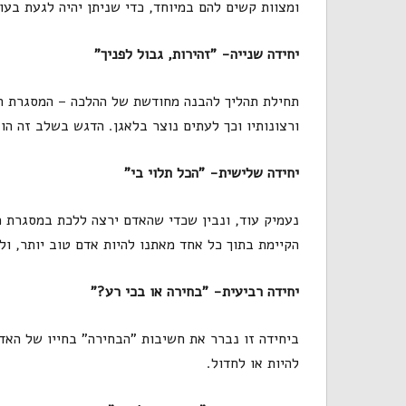
ומצוות קשים להם במיוחד, כדי שניתן יהיה לגעת בע
יחידה שנייה- "זהירות, גבול לפניך"
תחילת תהליך להבנה מחודשת של ההלכה – המסגרת הי
ורצונותיו וכך לעתים נוצר בלאגן. הדגש בשלב זה הו
יחידה שלישית- "הכל תלוי בי"
נעמיק עוד, ונבין שכדי שהאדם ירצה ללכת במסגרת מס
הקיימת בתוך כל אחד מאתנו להיות אדם טוב יותר, ו
יחידה רביעית- "בחירה או בכי רע?"
ביחידה זו נברר את חשיבות "הבחירה" בחייו של האד
להיות או לחדול.