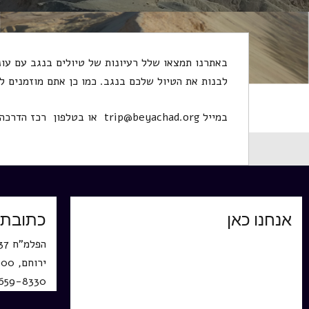
באתרנו תמצאו שלל רעיונות של טיולים בנגב עם עונ
לבנות את הטיול שלכם בנגב. כמו כן אתם מוזמנים לפ
במייל trip@beyachad.org או בטלפון רכז הדרכה-0506569971 משרד-086598336
אנחנו כאן
כתובתנ
הפלמ"ח 637,
ירוחם, 80500
659-8330