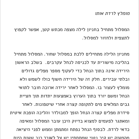
מומלץ לרדת אותו
המסלול מתחיל בחניון לילה מצפה מכתש קטן, אפשר לקפוץ
לתצפית ולחזור למסלול.
מחניון הלילה מתחילים ללכת במסלול שחור. המסלול מתחיל
בהליכה מישורית עד לכניסה לנחל עקרבים. בשלב הראשון
הירידה אינה בתוך הנחל כדי לעקוף מספר מפלים גדולים
ובלתי עבירים. חלק זה של הירידה חשוף כולו לשמש ולא
מומלץ לעצור בו. המסלול לאחר ירידה ארוכה חובר לתואי
הנחל ומשם יורד בתוך הערוץ באמצעות יתדות תוך חציית
גבים המלאים מים לתקופה קצרה אחרי שיטפונות. לאחר
סידרת מפלים קצרה הנחל הופך למבולדר והליכה הופכת איטית
ומאתגר לפעמים למצוא בדיוק היכן עובר המסלול ומאיפה
כדאי לרדת. לבסוף הנחל נפתח ומתמתן וממש לפני היציאה
מהמעוק יש קיר נטוי שמתחתיו יש צל לאורך רוב שעות היום