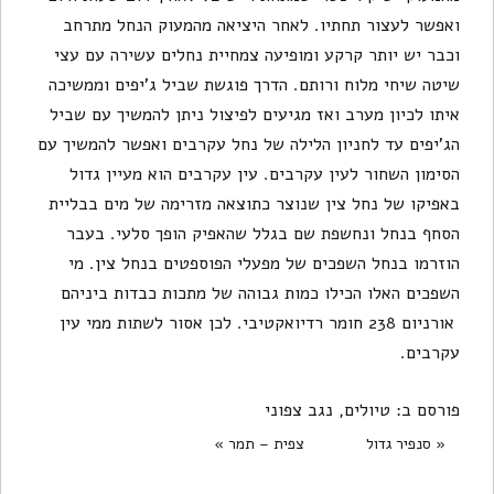
ואפשר לעצור תחתיו. לאחר היציאה מהמעוק הנחל מתרחב
וכבר יש יותר קרקע ומופיעה צמחיית נחלים עשירה עם עצי
שיטה שיחי מלוח ורותם. הדרך פוגשת שביל ג'יפים וממשיכה
איתו לכיון מערב ואז מגיעים לפיצול ניתן להמשיך עם שביל
הג'יפים עד לחניון הלילה של נחל עקרבים ואפשר להמשיך עם
הסימון השחור לעין עקרבים. עין עקרבים הוא מעיין גדול
באפיקו של נחל צין שנוצר כתוצאה מזרימה של מים בבליית
הסחף בנחל ונחשפת שם בגלל שהאפיק הופך סלעי. בעבר
הוזרמו בנחל השפכים של מפעלי הפוספטים בנחל צין. מי
השפכים האלו הכילו כמות גבוהה של מתכות כבדות ביניהם
אורניום 238 חומר רדיואקטיבי. לכן אסור לשתות ממי עין
עקרבים.
פורסם ב:
טיולים
,
נגב צפוני
« סנפיר גדול
צפית – תמר »