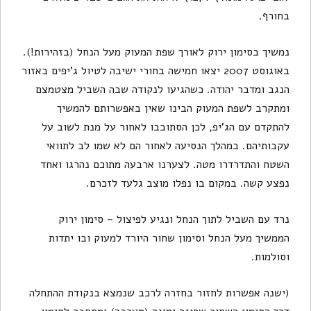
בחורף.
נמשיך בסימון ירוק לאורך שפת המעוק מעל הנחל (בזהירות!).
באוגוסט 2007 יצאו חמישה בחורי ישיבה לטיול ג'יפים באזור
הנגב ומדבר יהודה. כשהגיעו לנקודה שבה השביל מצטמצם
ומתקרב לשפת המעוק הבינו שאין באפשרותם להמשיך
להתקדם עם הג'יפ, לכן הסתובבו לאחור על מנת לשוב על
עקבותיהם. במהלך הנסיעה לאחור הם לא שמו לב לתוואי
השטח והתדרדרו מטה. לצערנו ארבעה מתוכם נהרגו ואחד
נפצע קשה. במקום בו נפלו מוצב גלעד לזכרם.
נרד עם השביל לתוך הנחל ונגיע לפיצול – סימון ירוק
הממשיך מעל הנחל וסימון שחור היורד למעוק ובו יתדות
וסולמות.
(ישנה אפשרות לחזור בחזרה לרכב שנמצא בנקודת ההתחלה