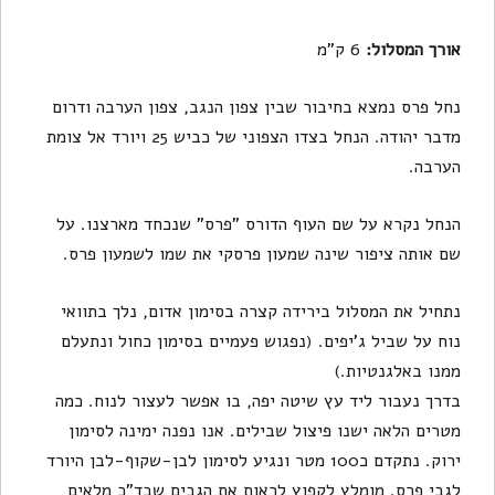
אורך המסלול:
6 ק"מ
נחל פרס נמצא בחיבור שבין צפון הנגב, צפון הערבה ודרום
מדבר יהודה. הנחל בצדו הצפוני של כביש 25 ויורד אל צומת
הערבה.
הנחל נקרא על שם העוף הדורס "פרס" שנכחד מארצנו. על
שם אותה ציפור שינה שמעון פרסקי את שמו לשמעון פרס.
נתחיל את המסלול בירידה קצרה בסימון אדום, נלך בתוואי
נוח על שביל ג'יפים. (נפגוש פעמיים בסימון כחול ונתעלם
ממנו באלגנטיות.)
בדרך נעבור ליד עץ שיטה יפה, בו אפשר לעצור לנוח. כמה
מטרים הלאה ישנו פיצול שבילים. אנו נפנה ימינה לסימון
ירוק. נתקדם כ100 מטר ונגיע לסימון לבן-שקוף-לבן היורד
לגבי פרס. מומלץ לקפוץ לראות את הגבים שבד"כ מלאים