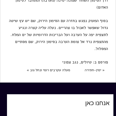
דרך הסימון השחור שפונה ימינה (מערבה) ומתחבר לסימון
האדום)
בסוף המעוק נפגש בחזרה עם הסימון הירוק, שם יש עץ שיטה
גדול שאפשר לאכול בו צהריים. נעלה עליה קצרה ונגיע
לתצפית יפה על הערבה ועל הבריכות הדרומיות של ים המלח.
מהתצפית נרד אל צומת הערבה בסימון הירוק, שם מסתיים
המסלול.
פורסם ב:
טיולים
,
נגב צפוני
« ימין-חתירה
מעלה עקרבים רומי ונחל גוב »
אנחנו כאן