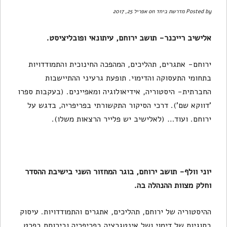
Posted by
מדרשת ביחד
on אפריל 25, 2017
אלישיב רייכנר- תושב ירוחם, עיתונאי ופובליציסט.
ירוחם- אתגרים, תהליכים, המהפכה החינוכית והתמודדויות
בתחומי התעסוקה והדימוי. תופעת גרעיני ההתיישבות
החברתית- היסטוריה, אידיאולוגיה ומאפיינים. (בעקבות ספרו
'דווקא שם'). דרכי הסיקור התקשורתי בפריפריה, בדגש על
ירוחם. ועוד… (לאלישיב יש פלייר הרצאות משלו).
יוני וולף- תושב ירוחם, בוגר המחזור השני בישיבת ההסדר
וחלק מצוות ההנהלה בה.
ההיסטוריה של ירוחם, תהליכים, אתגרים והתמודדויות. עיסוק
בסוגיות של דימוי ושל אינטגרציה בפריפריה ובירוחם בפרט.