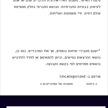
סיפורו האישי, משנתו האידיאולוגית והדברים שהביאו אותו
לעיסוק בבעיות החברתיות. הנושא החברתי כחלק מתפיסת
עולם דתית. חיי משמעות ושליחות.
*ישנם מעבירי שיחות נוספים, אך אלו המרכזיים. כמו כן,
נושאי ההרצאות גמישים, וניתן להתאימם או לחדד ולהדגיש
נושאים מסוימים לפי בקשת הקבוצה.
פורסם ב:
Uncategorized
« כיתות
תמונות של סמינריונים »